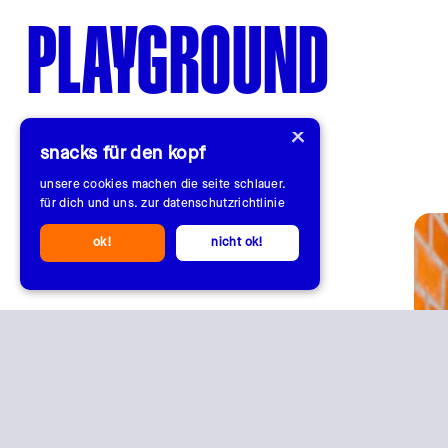
PLAYGROUND
×
snacks für den kopf
unsere cookies machen die seite schlauer.
für dich und uns.
zur datenschutzrichtlinie
ok!
nicht ok!