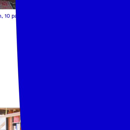
, 10 pax
HUB