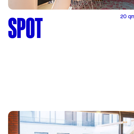
SPOT
20 qm